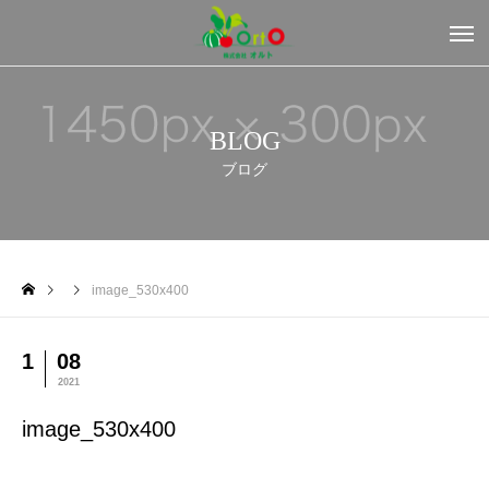
BLOG
ブログ
image_530x400
1
08
2021
image_530x400